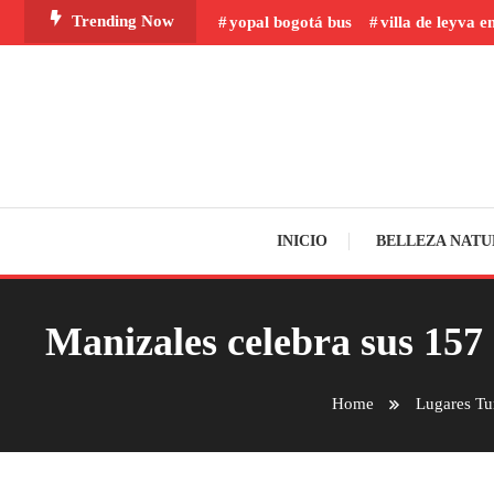
Skip
Trending Now
yopal bogotá bus
villa de leyva e
To
Content
INICIO
BELLEZA NATU
Manizales celebra sus 157 
Home
Lugares Tur