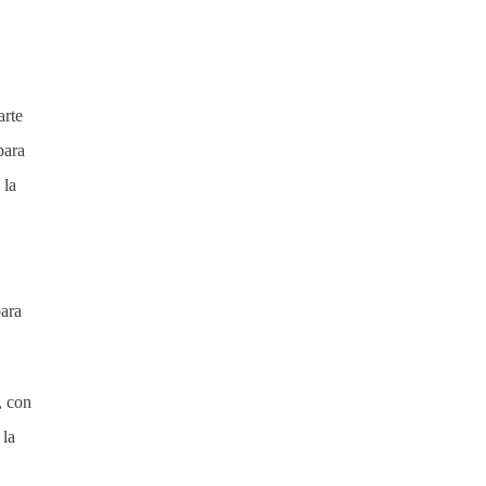
arte
para
 la
para
, con
 la