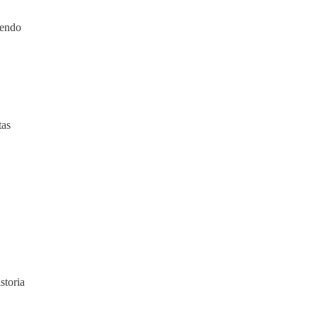
iendo
tas
storia