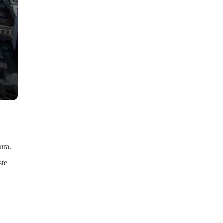
ura.
ste