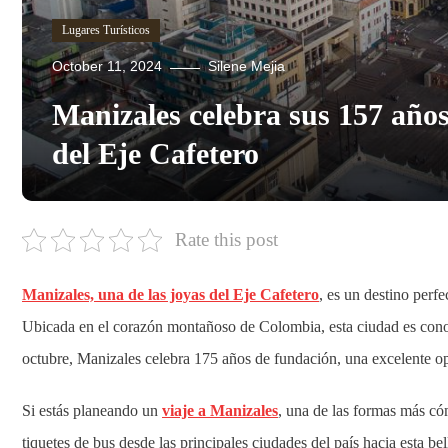
Lugares Turísticos
October 11, 2024
Silene Mejia
Manizales celebra sus 157 años
del Eje Cafetero
Rate this post
Manizales, una de las joyas del Eje Cafetero
, es un destino perf
Ubicada en el corazón montañoso de Colombia, esta ciudad es conocid
octubre, Manizales celebra 175 años de fundación, una excelente opor
Si estás planeando un
viaje a Manizales
, una de las formas más có
tiquetes de bus desde las principales ciudades del país hacia esta bel