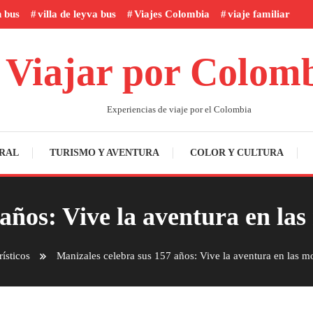
n bus
villa de leyva bus
Viajes Colombia
viaje familiar
Viajar por Colom
Experiencias de viaje por el Colombia
RAL
TURISMO Y AVENTURA
COLOR Y CULTURA
años: Vive la aventura en la
ísticos
Manizales celebra sus 157 años: Vive la aventura en las m