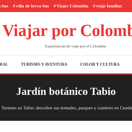
n bus
villa de leyva bus
Viajes Colombia
viaje familiar
Viajar por Colom
Experiencias de viaje por el Colombia
RAL
TURISMO Y AVENTURA
COLOR Y CULTURA
Jardín botánico Tabio
Turismo en Tabio: descubre sus termales, parques y cumbres en Cund