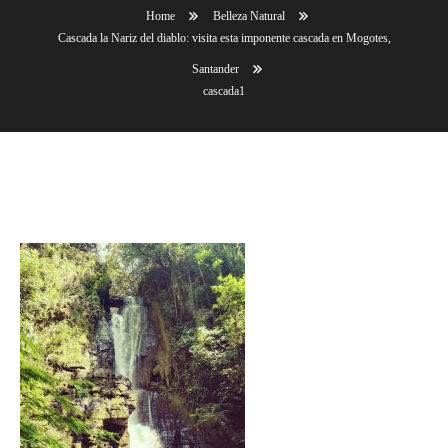
Home
Belleza Natural
Cascada la Nariz del diablo: visita esta imponente cascada en Mogotes,
Santander
cascada1
cascada1