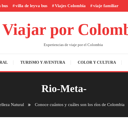
n bus
villa de leyva bus
Viajes Colombia
viaje familiar
Viajar por Colom
Experiencias de viaje por el Colombia
RAL
TURISMO Y AVENTURA
COLOR Y CULTURA
Rio-Meta-
elleza Natural
Conoce cuántos y cuáles son los ríos de Colombia