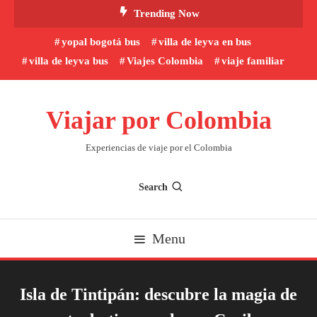
Skip
Trending Now
To
yopal bogotá bus
villa de leyva en bus
Content
villa de leyva bus
Viajes Colombia
viaje familiar
Viajar por Colombia
Experiencias de viaje por el Colombia
Search
Menu
Isla de Tintipán: descubre la magia de