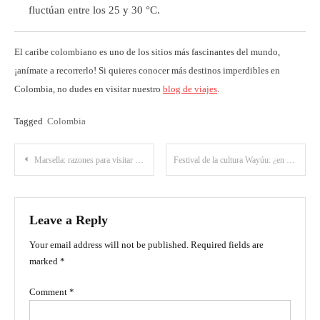
fluctúan entre los 25 y 30 °C.
El caribe colombiano es uno de los sitios más fascinantes del mundo,
¡anímate a recorrerlo! Si quieres conocer más destinos imperdibles en
Colombia, no dudes en visitar nuestro
blog de viajes
.
Tagged
Colombia
Post
Marsella: razones para visitar este colorido lugar en Risaralda
Festival de la cultura Wayúu: ¿en qué consiste este evento en La Guajira?
navigation
Leave a Reply
Your email address will not be published.
Required fields are
marked
*
Comment
*