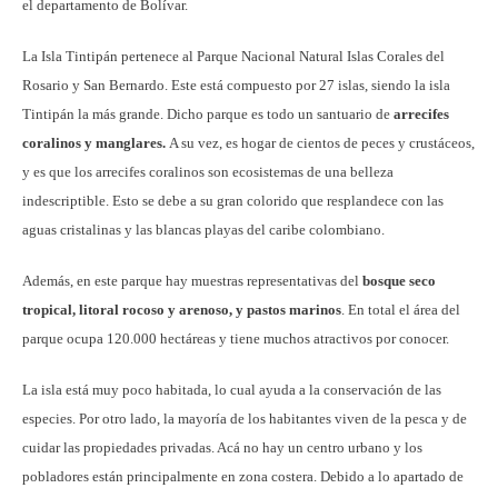
el departamento de Bolívar.
La Isla Tintipán pertenece al Parque Nacional Natural Islas Corales del
Rosario y San Bernardo. Este está compuesto por 27 islas, siendo la isla
Tintipán la más grande. Dicho parque es todo un santuario de
arrecifes
coralinos y manglares.
A su vez, es hogar de cientos de peces y crustáceos,
y es que los arrecifes coralinos son ecosistemas de una belleza
indescriptible. Esto se debe a su gran colorido que resplandece con las
aguas cristalinas y las blancas playas del caribe colombiano.
Además, en este parque hay muestras representativas del
bosque seco
tropical, litoral rocoso y arenoso, y pastos marinos
. En total el área del
parque ocupa 120.000 hectáreas y tiene muchos atractivos por conocer.
La isla está muy poco habitada, lo cual ayuda a la conservación de las
especies. Por otro lado, la mayoría de los habitantes viven de la pesca y de
cuidar las propiedades privadas. Acá no hay un centro urbano y los
pobladores están principalmente en zona costera. Debido a lo apartado de