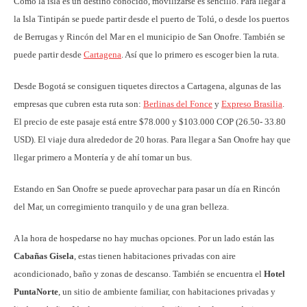
Como la isla es un destino conocido, movilizarse es sencillo. Para llegar a
la Isla Tintipán se puede partir desde el puerto de Tolú, o desde los puertos
de Berrugas y Rincón del Mar en el municipio de San Onofre. También se
puede partir desde
Cartagena
. Así que lo primero es escoger bien la ruta.
Desde Bogotá se consiguen tiquetes directos a Cartagena, algunas de las
empresas que cubren esta ruta son:
Berlinas del Fonce
y
Expreso Brasilia
.
El precio de este pasaje está entre $78.000 y $103.000 COP (26.50- 33.80
USD). El viaje dura alrededor de 20 horas. Para llegar a San Onofre hay que
llegar primero a Montería y de ahí tomar un bus.
Estando en San Onofre se puede aprovechar para pasar un día en Rincón
del Mar, un corregimiento tranquilo y de una gran belleza.
A la hora de hospedarse no hay muchas opciones. Por un lado están las
Cabañas Gisela
, estas tienen habitaciones privadas con aire
acondicionado, baño y zonas de descanso. También se encuentra el
Hotel
PuntaNorte
, un sitio de ambiente familiar, con habitaciones privadas y