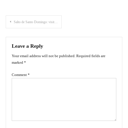
Post
Salto de Santo Domingo: visita esta fascinante cascada en El Meta
navigation
Leave a Reply
Your email address will not be published.
Required fields are
marked
*
Comment
*