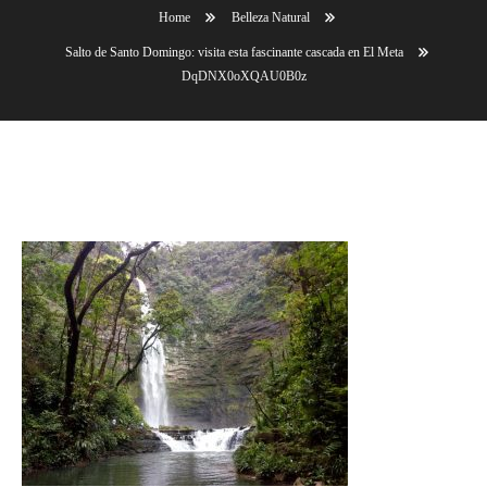
Home
Belleza Natural
Salto de Santo Domingo: visita esta fascinante cascada en El Meta
DqDNX0oXQAU0B0z
DqDNX0oXQAU0B0z