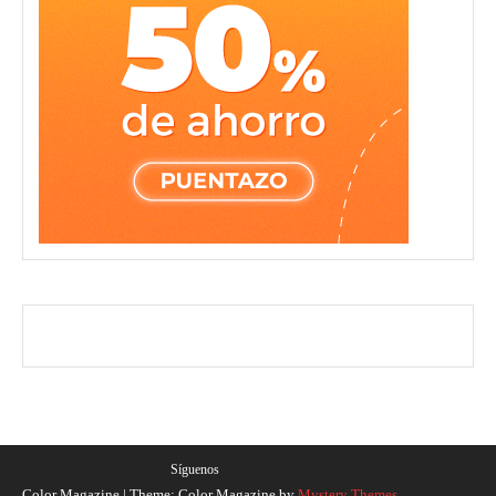
Síguenos
Color Magazine
|
Theme: Color Magazine by
Mystery Themes
.