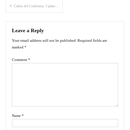
Post
Cañón del Combeima: 3 planes para realizar en esta maravilla natural
navigation
Leave a Reply
Your email address will not be published.
Required fields are
marked
*
Comment
*
Name
*