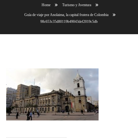
Home
Turismo y Aventura
Guía de viaje por Anolaima, la capital frutera de Colombia
98c653c35d80119b49043def2019c5db
98c653c35d80119b49043def2019c5db