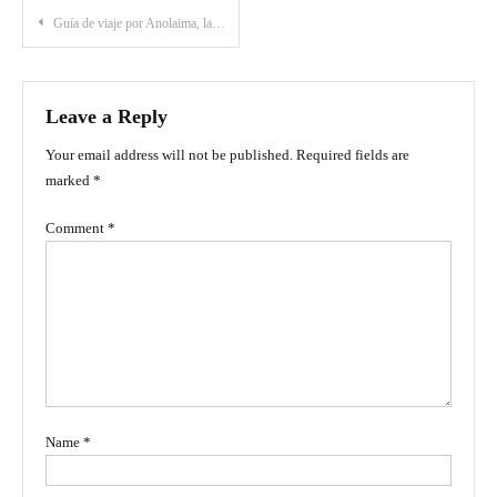
Post
Guía de viaje por Anolaima, la capital frutera de Colombia
navigation
Leave a Reply
Your email address will not be published.
Required fields are
marked
*
Comment
*
Name
*