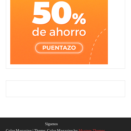
Síguenos
Color Magazine
|
Theme: Color Magazine by
Mystery Themes
.