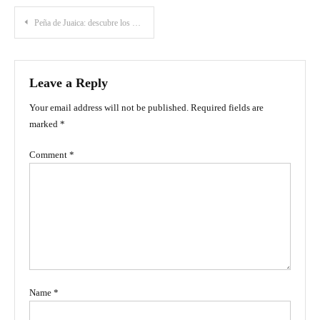
Post
Peña de Juaica: descubre los misterios de esta montaña en Tabio
navigation
Leave a Reply
Your email address will not be published.
Required fields are
marked
*
Comment
*
Name
*