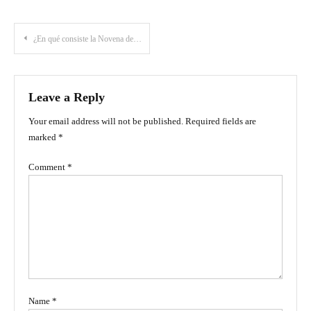
Post
¿En qué consiste la Novena de Aguinaldos en Colombia?
navigation
Leave a Reply
Your email address will not be published.
Required fields are
marked
*
Comment
*
Name
*