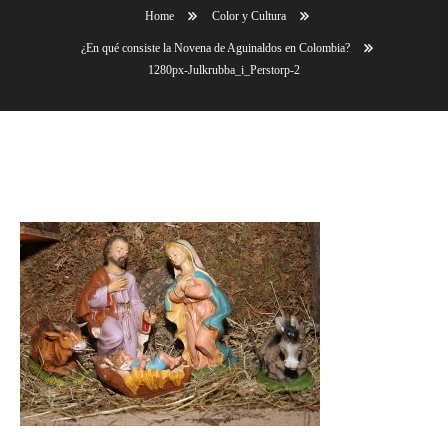
Home
Color y Cultura
¿En qué consiste la Novena de Aguinaldos en Colombia?
1280px-Julkrubba_i_Perstorp-2
1280px-Julkrubba_i_Perstorp-2