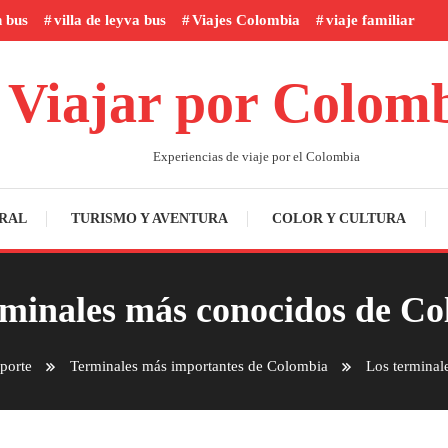
n bus
villa de leyva bus
Viajes Colombia
viaje familiar
Viajar por Colom
Experiencias de viaje por el Colombia
RAL
TURISMO Y AVENTURA
COLOR Y CULTURA
rminales más conocidos de Co
porte
Terminales más importantes de Colombia
Los terminal