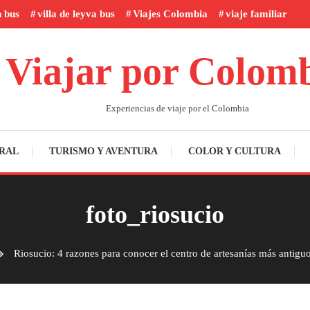
n bus
villa de leyva bus
Viajes Colombia
viaje familiar
Viajar por Colom
Experiencias de viaje por el Colombia
RAL
TURISMO Y AVENTURA
COLOR Y CULTURA
foto_riosucio
Riosucio: 4 razones para conocer el centro de artesanías más antigu