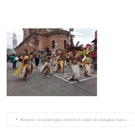
foto_riosucio
Post
Riosucio: 4 razones para conocer el centro de artesanías más antiguo de Caldas
navigation