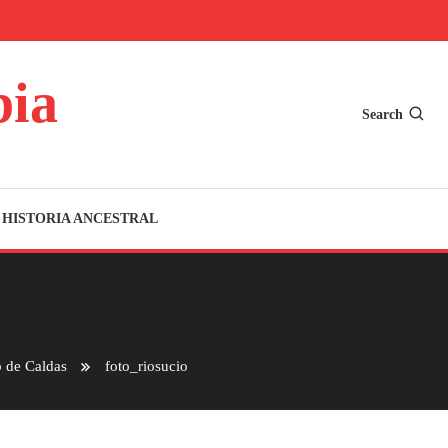
bia
Search
HISTORIA ANCESTRAL
o de Caldas
foto_riosucio