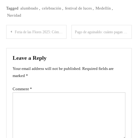
Tagged
alumbrado
,
celebración
,
festival de luces
,
Medellín
,
Navidad
Post
Feria de las Flores 2025: Cómo llegar y qué hacer en Medellín
Pago de aguinaldo: cuánto pagan y cómo aprovecharlo para viajar
navigation
Leave a Reply
Your email address will not be published.
Required fields are
marked
*
Comment
*