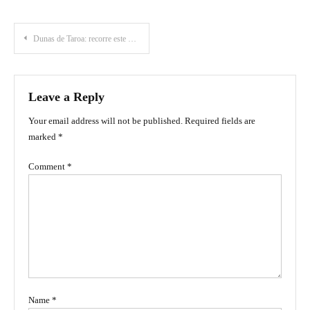
Post
Dunas de Taroa: recorre este majestuoso desierto en la Guajira
navigation
Leave a Reply
Your email address will not be published.
Required fields are
marked
*
Comment
*
Name
*