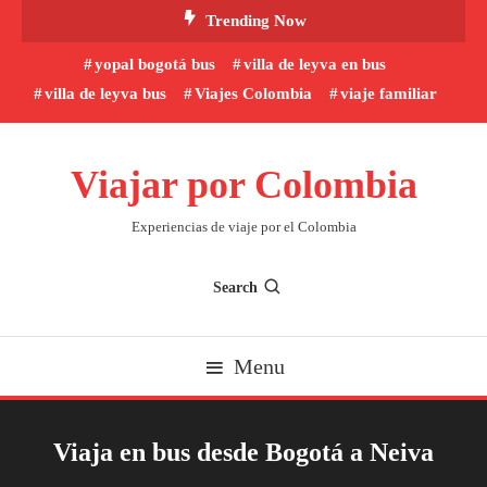
Skip
Trending Now
To
yopal bogotá bus
villa de leyva en bus
Content
villa de leyva bus
Viajes Colombia
viaje familiar
Viajar por Colombia
Experiencias de viaje por el Colombia
Search
Menu
Viaja en bus desde Bogotá a Neiva