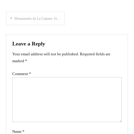
Post
Monumento de La Gaitana: Símbolo de historia y resistencia en Neiva
navigation
Leave a Reply
Your email address will not be published.
Required fields are
marked
*
Comment
*
Name
*