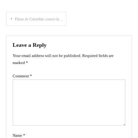
Post
Plazas de Colombia: conoce las más importantes y famosas del país
navigation
Leave a Reply
Your email address will not be published.
Required fields are
marked
*
Comment
*
Name
*