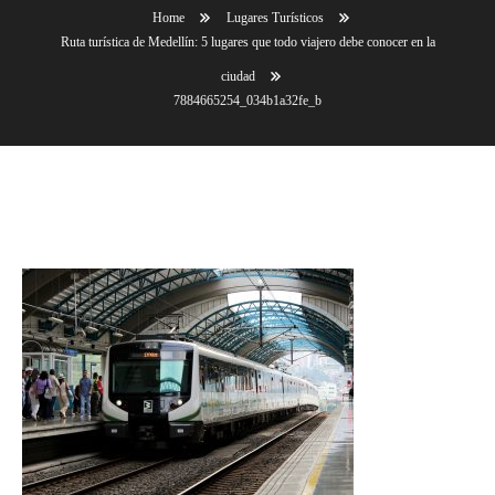
Home
Lugares Turísticos
Ruta turística de Medellín: 5 lugares que todo viajero debe conocer en la
ciudad
7884665254_034b1a32fe_b
7884665254_034b1a32fe_b