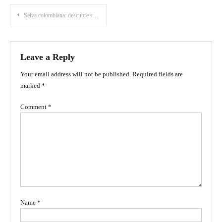
Post
Selva colombiana: descubre sus principales atractivos turísticos
navigation
Leave a Reply
Your email address will not be published.
Required fields are
marked
*
Comment
*
Name
*