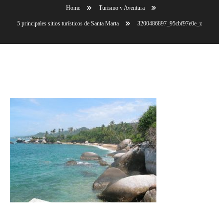
Home
Turismo y Aventura
5 principales sitios turísticos de Santa Marta
3200486897_95cbf97e0e_z
3200486897_95cbf97e0e_z